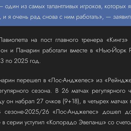
 один из самых талантливых игроков, которых я
 и я очень рад снова с ним работать», — заявил
авиолетта на пост главного тренера «Кингз»
 он и Панарин работали вместе в «Нью‑Йорк 
3 по 2025 год.
анарин перешел в «Лос‑Анджелес» из «Рейндже
гулярного сезона. В 26 матчах регулярного 
у он набрал 27 очков (9+18), в четырех матчах
 В сезоне‑2025/26 «Лос‑Анджелес» дошел д
е в серии уступил «Колорадо Эвеланш» со счето