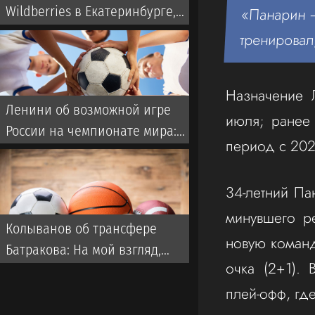
Wildberries в Екатеринбурге,
«Панарин —
дроны бьют по Свердловской
тренировал,
области и Екатеринбургу 7
августа 2026
Назначение Л
Ленини об возможной игре
июля; ранее
России на чемпионате мира:
период с 202
Они однозначно прошли бы
далеко
34-летний П
минувшего ре
Колыванов об трансфере
новую команд
Батракова: На мой взгляд,
очка (2+1).
Батраков заслужил лучшего,
плей‑офф, гд
чем чемпионат Турции