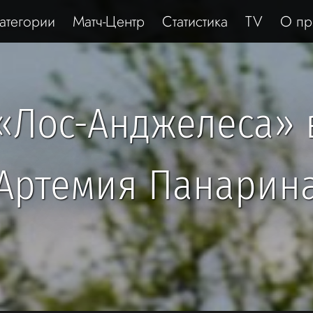
атегории
Матч-Центр
Статистика
TV
О пр
«Лос-Анджелеса» 
Артемия Панарин