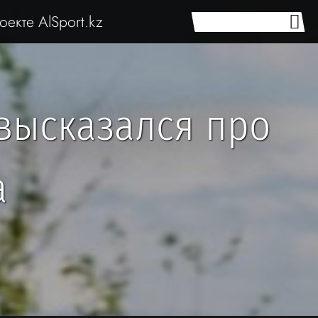
оекте AlSport.kz
высказался про
а