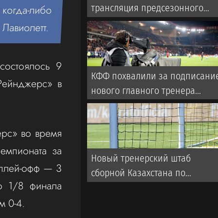
трансляция предсезонного
 когда‑либо
матча с участием Дастана
 Лавиолетт.
Сатпаева
 состоялось 9
КФФ похвалили за подписани
Рейнджерс» в
нового главного тренера
сборной
рс» во время
чемпионата за
Новый тренерский штаб
 плей‑офф — 3
сборной Казахстана по
о 1/8 финала
футболу: кто будет помогать
м 0‑4.
голландцу ван’т Схипу