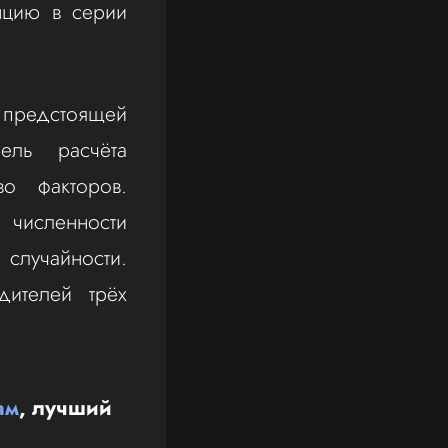
нцию в серии
о предстоящей
ель расчёта
во факторов.
 численности
случайности.
дителей трёх
ам
, лучший