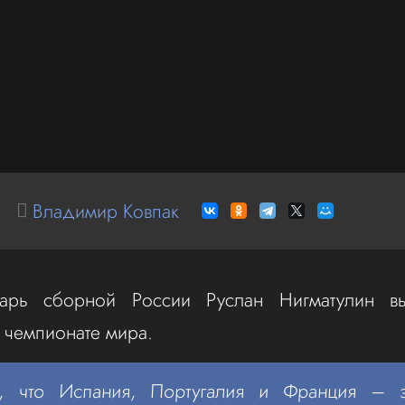
Владимир Ковпак
арь сборной России Руслан Нигматулин в
 чемпионате мира.
ю, что Испания, Португалия и Франция – э