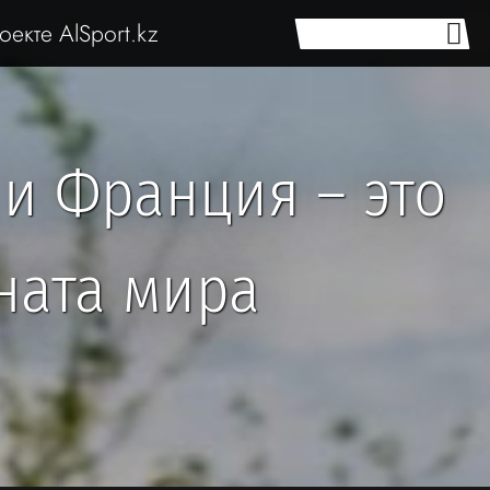
оекте AlSport.kz
 и Франция – это
ната мира