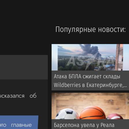
Популярные новости:
Атака БПЛА сжигает склады
Wildberries в Екатеринбурге,
дроны бьют по Свердловской
ысказался об
области и Екатеринбургу 7
августа 2026
то главные
Барселона увела у Реала