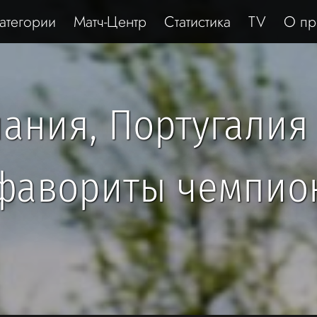
атегории
Матч-Центр
Статистика
TV
О пр
ания, Португалия
фавориты чемпио