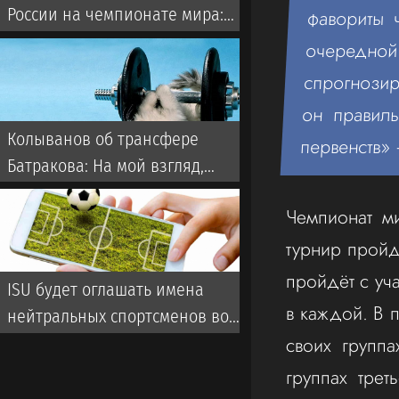
России на чемпионате мира:
фавориты 
Они однозначно прошли бы
очередной 
далеко
спрогнозир
он правил
Колыванов об трансфере
первенств» 
Батракова: На мой взгляд,
Батраков заслужил лучшего,
Чемпионат м
чем чемпионат Турции
турнир пройд
пройдёт с уч
ISU будет оглашать имена
в каждой. В 
нейтральных спортсменов во
своих группа
время турниров
группах тре