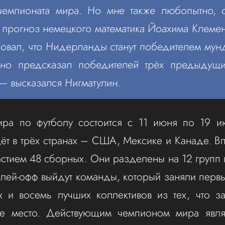
чемпионата мира. Но мне также любопытно, 
прогноз немецкого математика Йоахима Клемен
овал, что Нидерланды станут победителем мун
ьно предсказал победителей трёх предыдущ
— высказался Нигматулин.
ира по футболу состоится с 11 июня по 19 и
ёт в трёх странах – США, Мексике и Канаде. В
астием 48 сборных. Они разделены на 12 групп
плей-офф выйдут команды, который заняли первы
х и восемь лучших коллективов из тех, что з
тье место. Действующим чемпионом мира явля