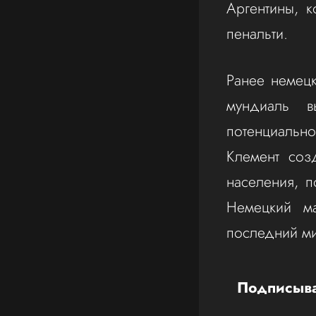
Аргентины, 
пенальти.
Ранее немецк
мундиаль в
потенциальн
Клемент соз
населения, 
Немецкий ма
последний ми
Подписыва