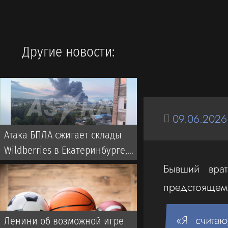
Другие новости:
09.06.2026
Атака БПЛА сжигает склады
Wildberries в Екатеринбурге,
дроны бьют по Свердловской
Бывший врат
области и Екатеринбургу 7
предстоящем
августа 2026
«Я счита
Ленини об возможной игре