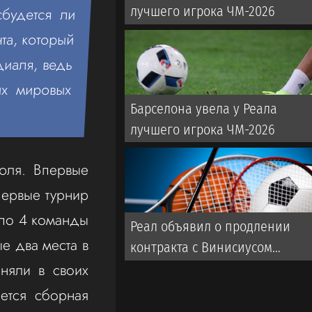
лучшего игрока ЧМ-2026
сбудется ли
та, который
диаля, ведь
их мировых
Барселона увела у Реала
лучшего игрока ЧМ-2026
юля. Впервые
первые турнир
 по 4 команды
Реал объявил о продлении
е два места в
контракта с Винисиусом
аняли в своих
(ВИДЕО)
ется сборная