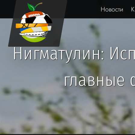
Новости
К
Нигматулин: Исп
главные 