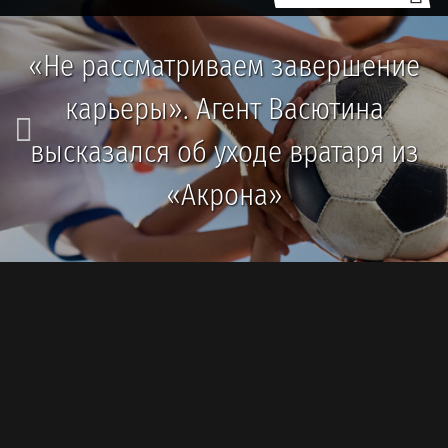
«Не рассматриваем завершение
карьеры». Агент Васютина
высказался об уходе вратаря из
«Акрона»