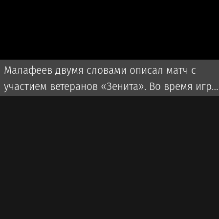
Малафеев двумя словами описал матч с
участием ветеранов «Зенита». Во время игры
использовалась пиротехника