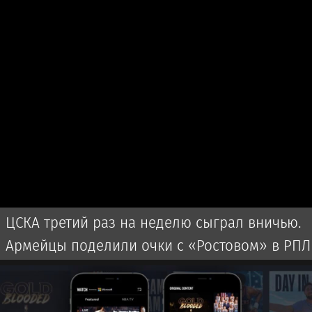
ЦСКА третий раз на неделю сыграл вничью.
Армейцы поделили очки с «Ростовом» в РПЛ