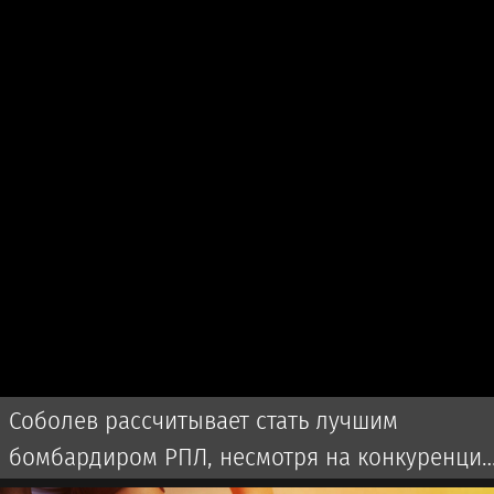
Соболев рассчитывает стать лучшим
бомбардиром РПЛ, несмотря на конкуренци
с бразильцем Аугусто