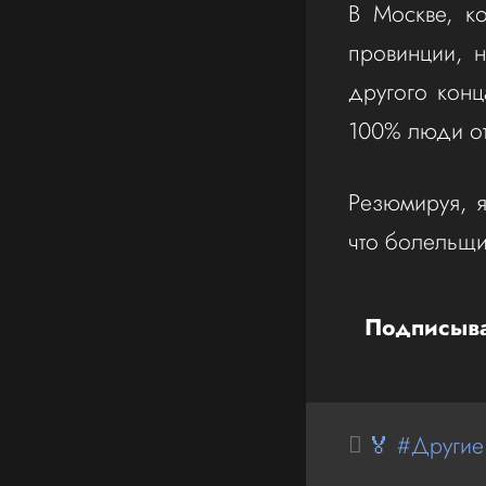
В Москве, ко
провинции, 
другого конц
100% люди отк
Резюмируя, я
что болельщи
Подписыва
🏅 #Другие