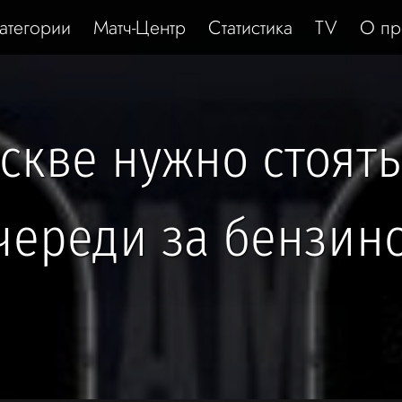
атегории
Матч-Центр
Статистика
TV
О пр
скве нужно стоять
череди за бензин