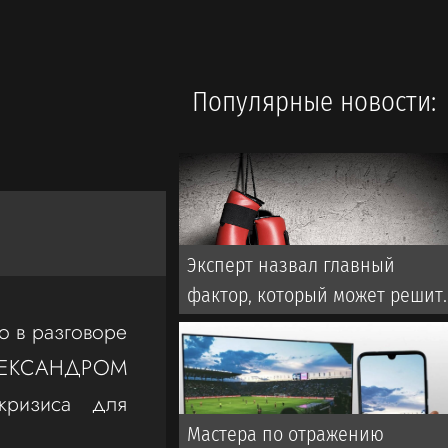
Популярные новости:
Эксперт назвал главный
фактор, который может решит
исход боя Мейирима
 в разговоре
Нурсултанова за титул WBC
ЛЕКСАНДРОМ
кризиса для
Мастера по отражению