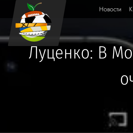
Новости
К
Луценко: В Мо
о