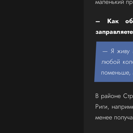
маленький пр
– Как обс
заправляет
— Я живу 
любой коло
поменьше, 
В районе Стр
Риги, наприм
менее получа