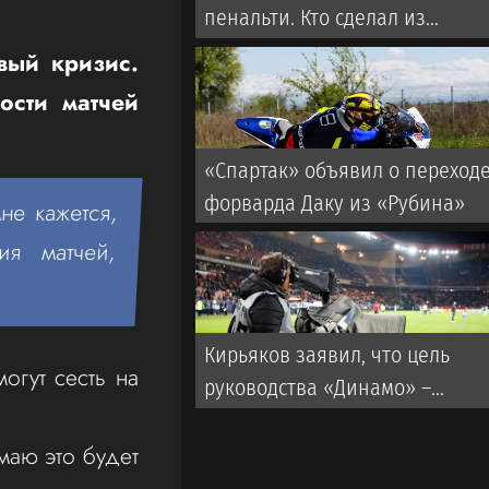
пенальти. Кто сделал из
вратарей «Кайрата»
вый кризис.
ментальных монстров
ости матчей
«Спартак» объявил о переход
форварда Даку из «Рубина»
не кажется,
ия матчей,
Кирьяков заявил, что цель
огут сесть на
руководства «Динамо» –
развалить клуб
маю это будет