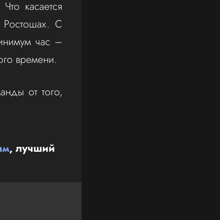
 Что касается
 Ростошах. С
минимум час –
ого времени.
анды от того,
ам
, лучший