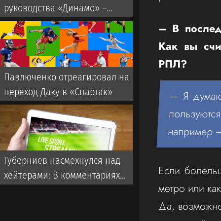
руководства «Динамо» –
развалить клуб
– В послед
Как вы счи
РПЛ?
Павлюченко отреагировал на
переход Даку в «Спартак»
— Я думаю
пользуютс
например –
Губерниев насмехнулся над
Если болельщ
хейтерами: В комментариях
метро или ка
пишут «говно», а потом
Да, возможно
очередь за автографами