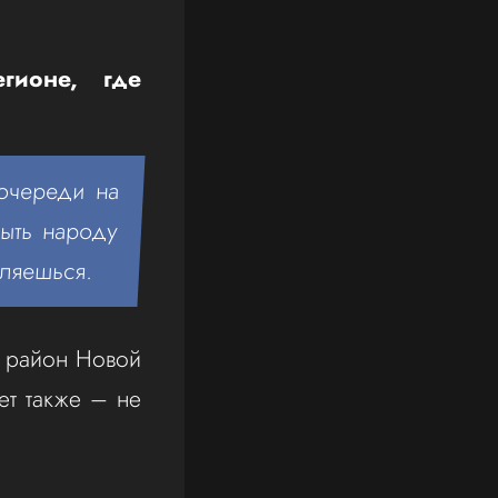
гионе, где
 очереди на
быть народу
вляешься.
, район Новой
ет также – не