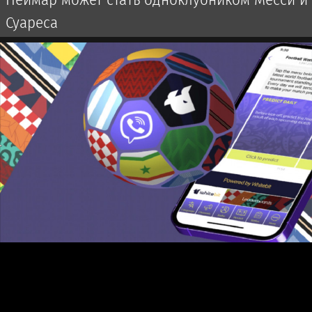
Суареса