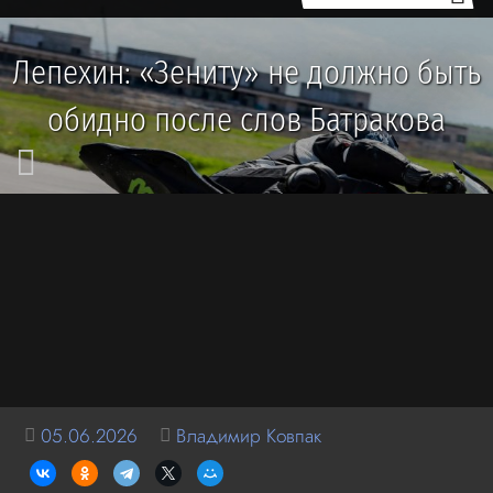
Лепехин: «Зениту» не должно быть
обидно после слов Батракова
05.06.2026
Владимир Ковпак