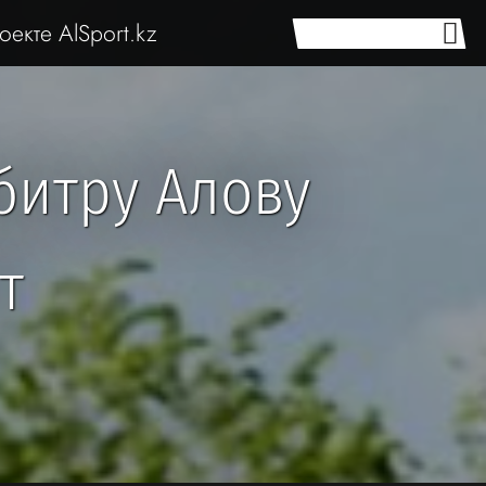
оекте AlSport.kz
битру Алову
т