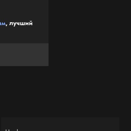
ам
, лучший