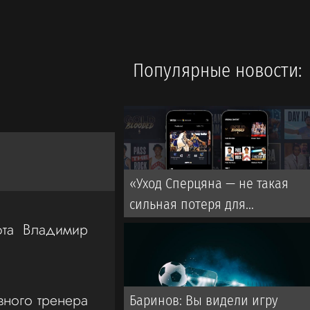
Популярные новости:
«Уход Сперцяна — не такая
сильная потеря для
«Краснодара». Гладилин — о
фта Владимир
трансферах клуба
вного тренера
Баринов: Вы видели игру