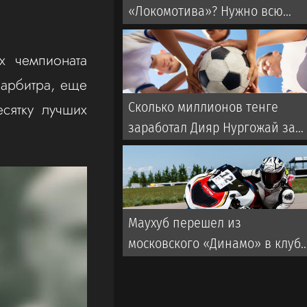
«Локомотива»? Нужно всю
команду усиливать
х чемпионата
 арбитра, еще
сятку лучших
Сколько миллионов тенге
заработал Дияр Нургожай за
победу нокаутом на турнире
UFC
Маухуб перешел из
московского «Динамо» в клуб
из ОАЭ