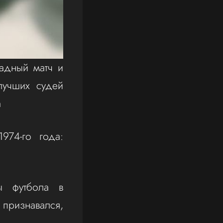
адный матч и
лучших судей
а
974-го года:
ы футбола в
 признавался,