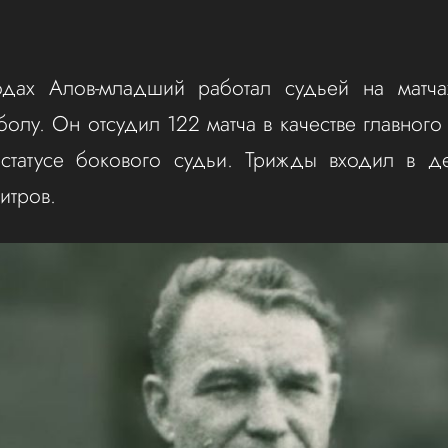
одах Алов-младший работал судьей на матча
олу. Он отсудил 122 матча в качестве главного
статусе бокового судьи. Трижды входил в де
битров.