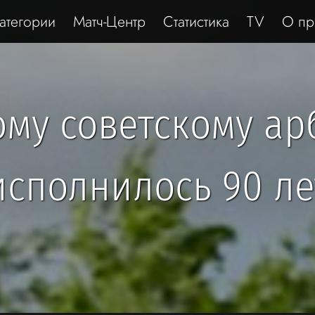
атегории
Матч-Центр
Статистика
TV
О пр
му советскому ар
исполнилось 90 ле