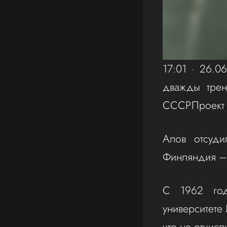
17:01 · 26.
дважды трен
СССРПроект р
Алов отсуди
Финляндия – 
С 1962 год
университете
что не отчисл