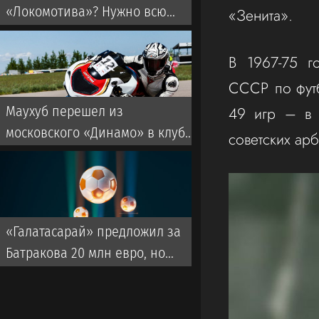
«Локомотива»? Нужно всю
«Зенита».
команду усиливать
В 1967-75 г
СССР по футб
49 игр – в 
Маухуб перешел из
московского «Динамо» в клуб
советских ар
из ОАЭ
«Галатасарай» предложил за
Батракова 20 млн евро, но
«Локомотив» не ответил на
оффер