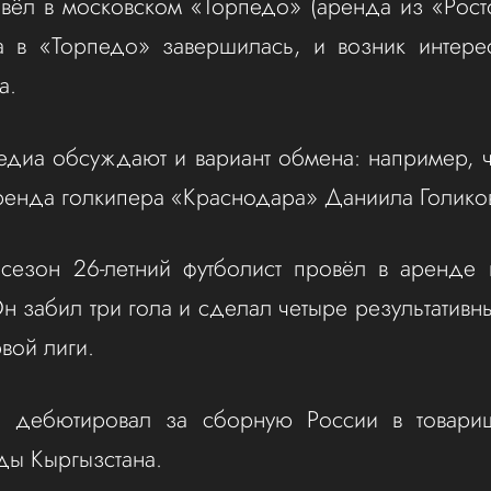
вёл в московском «Торпедо» (аренда из «Росто
а в «Торпедо» завершилась, и возник интере
а.
едиа обсуждают и вариант обмена: например, 
аренда голкипера «Краснодара» Даниила Голиков
езон 26-летний футболист провёл в аренде 
н забил три гола и сделал четыре результативн
вой лиги.
 дебютировал за сборную России в товари
ды Кыргызстана.