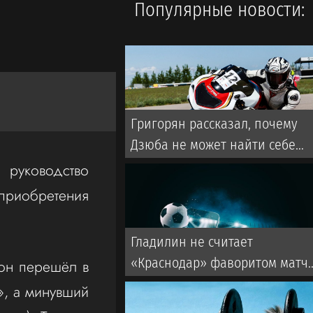
Популярные новости:
Григорян рассказал, почему
Дзюба не может найти себе
команду в РПЛ
 руководство
риобретения
Гладилин не считает
«Краснодар» фаворитом матч
 он перешёл в
со «Спартаком» в РПЛ
», а минувший