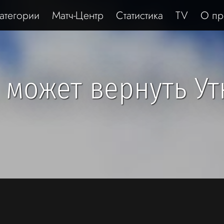
атегории
Матч-Центр
Статистика
TV
О пр
 может вернуть Ут