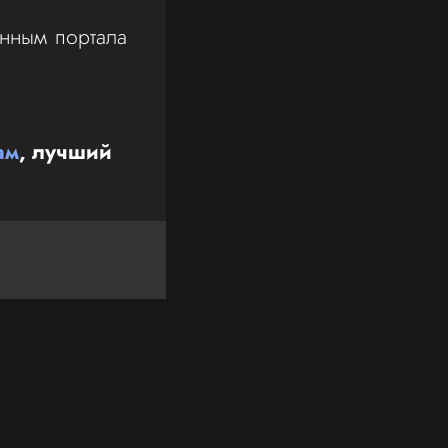
анным портала
ам
, лучший