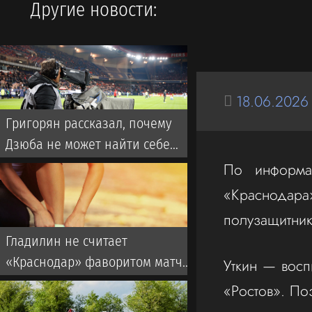
Другие новости:
18.06.2026
Григорян рассказал, почему
Дзюба не может найти себе
команду в РПЛ
По информац
«Краснодар
полузащитник
Гладилин не считает
«Краснодар» фаворитом матча
Уткин — восп
со «Спартаком» в РПЛ
«Ростов». По