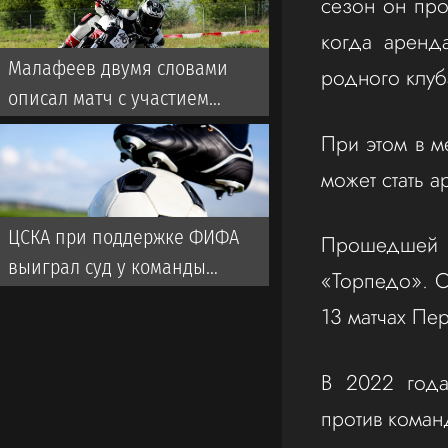
сезон он про
когда аренд
Малафеев двумя словами
родного клуб
описал матч с участием
ветеранов «Зенита». Во время
При этом в м
игры использовалась
может стать 
пиротехника
ЦСКА при поддержке ФИФА
Прошедшей с
выиграл суд у команды
«Торпедо». О
турецкой Суперлиги
13 матчах Пер
В 2022 года
против коман