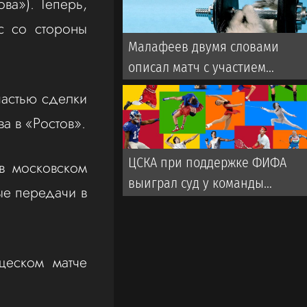
ва»). Теперь,
с со стороны
Малафеев двумя словами
описал матч с участием
ветеранов «Зенита». Во время
частью сделки
игры использовалась
а в «Ростов».
пиротехника
ЦСКА при поддержке ФИФА
в московском
выиграл суд у команды
ые передачи в
турецкой Суперлиги
щеском матче