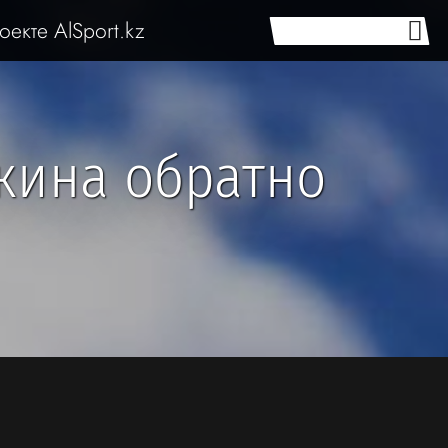
оекте AlSport.kz
кина обратно