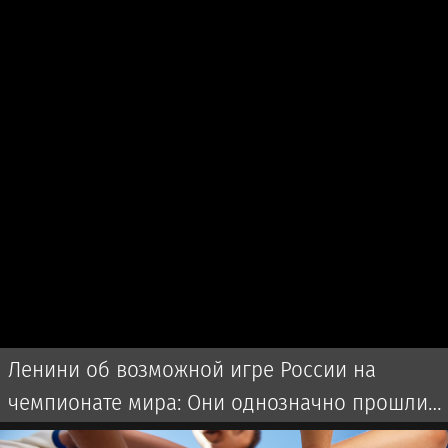
Ленини об возможной игре России на
чемпионате мира: Они однозначно прошли
бы далеко