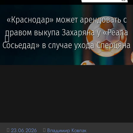
«Краснодар» может арендовать с
правом выкупа Захаряна у «Реала
Сосьедад» в случае ухода Сперцяна
23.06.2026
Владимир Ковпак