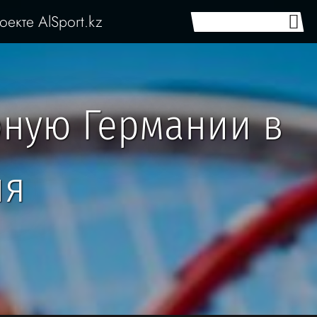
оекте AlSport.kz
рную Германии в
ия