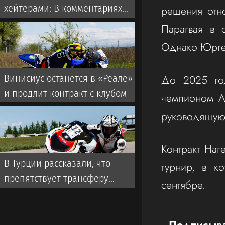
хейтерами: В комментариях
решения отн
пишут «говно», а потом
Парагвая в 
очередь за автографами
Однако Юрген
До 2025 год
Винисиус останется в «Реале»
и продлит контракт с клубом
чемпионом А
руководящую 
Контракт Наг
В Турции рассказали, что
турнир, в к
препятствует трансферу
сентябре.
Батракова из «Локомотива» в
«Галатасарай»
Подписыва