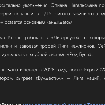
осительно увольнения Юлиана Нагельсмана пос
серии пенальти в 1/16 финала чемпионата 
 остается основным кандидатом.
а Клопп работал в «Ливерпуле», с которы
нглии и завоевал трофей Лиги чемпионов. Сей
должность в клубной системе «Ред Булл».
ельсмана истекает в 2028 году, после Евро-20
отором сыграет «Бундестим» – Лига наций, 
йтесь на
наш оперативный канал в Телегр