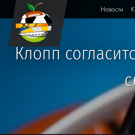
Новости
К
Клопп согласит
с