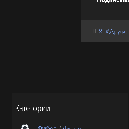
🏅 #Другие
Категории
Футбол
/
Футзал