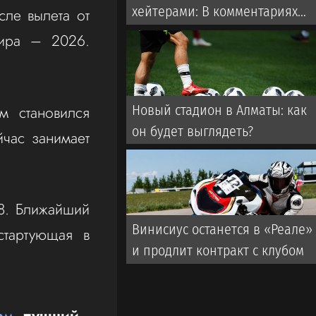
хейтерами: В комментариях
ле вылета от
пишут «говно», а потом
мира – 2026.
очередь за автографами
м становился
Новый стадион в Алматы: как
он будет выглядеть?
час занимает
28. Ближайший
Винисиус останется в «Реале»
стартующая в
и продлит контракт с клубом
ам
, лучший