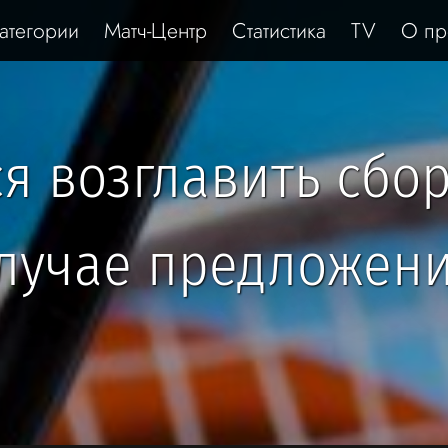
атегории
Матч-Центр
Статистика
TV
О пр
ся возглавить сбо
лучае предложен