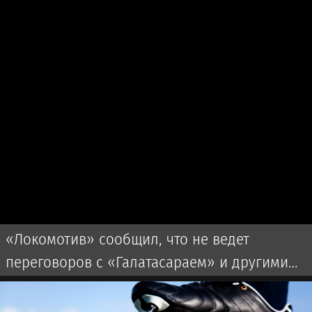
«Локомотив» сообщил, что не ведет
переговоров с «Галатасараем» и другими
клубами по трансферу Батракова