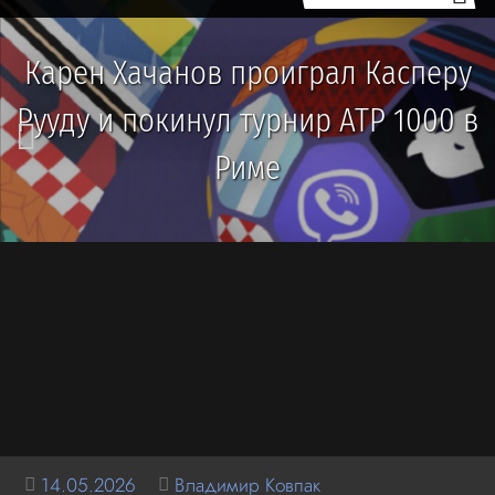
Карен Хачанов проиграл Касперу
Рууду и покинул турнир ATP 1000 в
Риме
14.05.2026
Владимир Ковпак