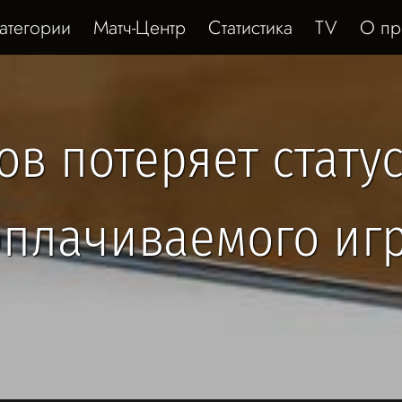
атегории
Матч-Центр
Статистика
TV
О пр
в потеряет стату
плачиваемого иг