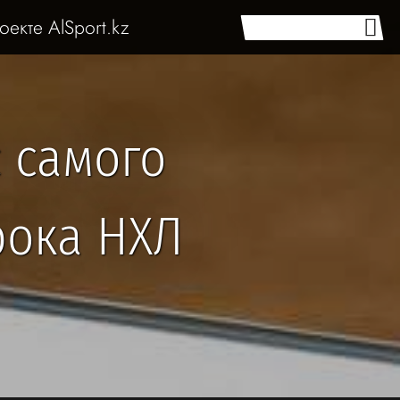
оекте AlSport.kz
с самого
рока НХЛ