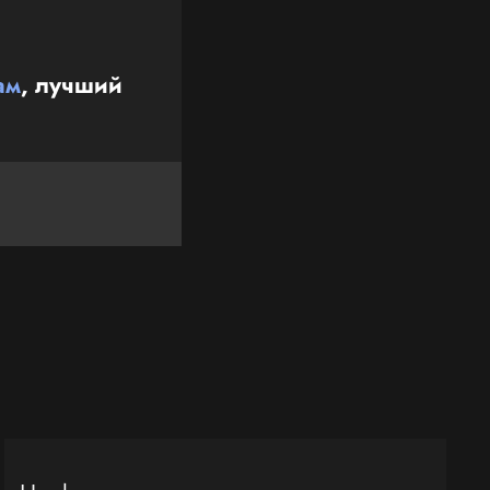
ам
, лучший