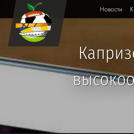
Новости
К
Капризо
высокоо