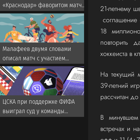
«Краснодар» фаворитом матча
21-летнему ш
со «Спартаком» в РПЛ
соглашение с
18 миллионо
повторить д
Малафеев двумя словами
хоккеиста в к
описал матч с участием
ветеранов «Зенита». Во время
На текущий 
игры использовалась
39-летний иг
пиротехника
рассчитан до 
ЦСКА при поддержке ФИФА
выиграл суд у команды
В минувшем 
турецкой Суперлиги
встречах и н
офф и 11 (4+7