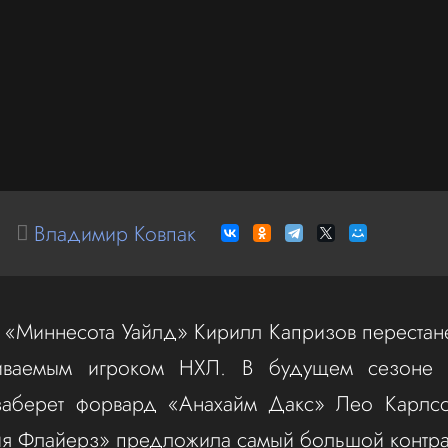
Владимир Ковпак
«Миннесота Уайлд» Кирилл Капризов перестане
иваемым игроком НХЛ. В будущем сезоне э
заберет форвард «Анахайм Дакс» Лео Карлсс
 Флайерз» предложила самый большой контракт