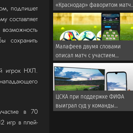
«Краснодар» фаворитом матч
том, подпишет
со «Спартаком» в РПЛ
му составляет
 возможность
бы сохранить
Малафеев двумя словами
описал матч с участием
ветеранов «Зенита». Во время
й игрок НХЛ.
игры использовалась
т нападающего
пиротехника
ЦСКА при поддержке ФИФА
выиграл суд у команды
участие в 70
турецкой Суперлиги
2 игр в плей-