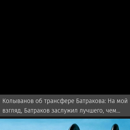
Колыванов об трансфере Батракова: На мой
взгляд, Батраков заслужил лучшего, чем
чемпионат Турции