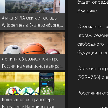
будет опред
Америке.
Атака БПЛА сжигает склады
Wildberries в Екатеринбурге,
Отмечается, 
дроны бьют по Свердловской
итогам сезон
области и Екатеринбургу 7
свободного 
августа 2026
будущий сез
Ленини об возможной игре
России на чемпионате мира:
Овечкин сыгр
Они однозначно прошли бы
(929+758) оч
далеко
Россиянин отс
Колыванов об трансфере
Батракова: На мой взгляд,