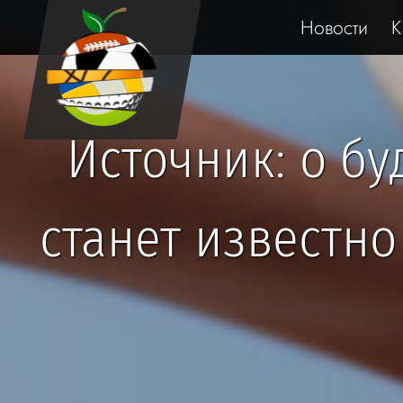
Новости
К
Источник: о б
станет известн