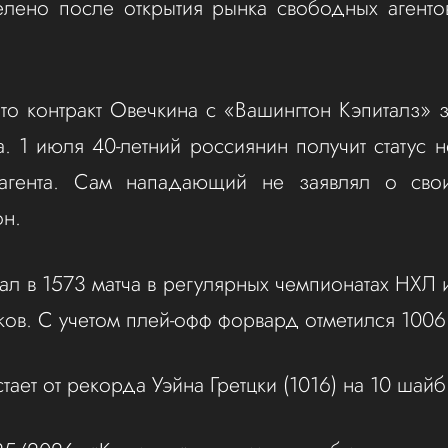
елено после открытия рынка свободных агенто
что контракт Овечкина с «Вашингтон Кэпиталз» 
а. 1 июля 40-летний россиянин получит статус 
агента. Сам нападающий не заявлял о сво
он.
ал в 1573 матча в регулярных чемпионатах НХЛ 
ков. С учетом плей‑офф форвард отметился 1006
тает от рекорда Уэйна Гретцки (1016) на 10 шайб