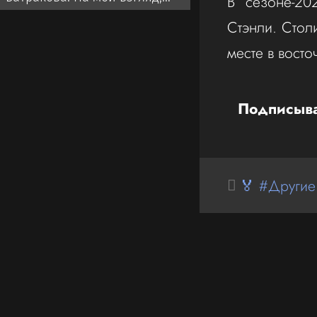
В сезоне-20
Батраков заслужил лучшего,
Стэнли. Стол
чем чемпионат Турции
месте в вост
Подписыва
🏅 #Другие