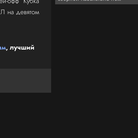
ей-офф Кубка
футболу: кто будет помогать
ХЛ на девятом
голландцу ван’т Схипу
ам
, лучший