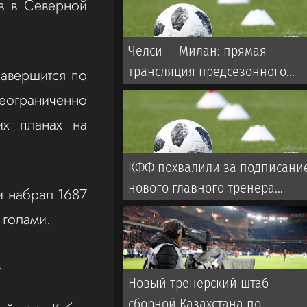
в в Северной
Челси — Милан: прямая
трансляция предсезонного
завершится по
матча с участием Дастана
неограниченно
Сатпаева
их планах на
КФФ похвалили за подписани
нового главного тренера
и набрал 1687
сборной
 голами.
.
Новый тренерский штаб
сборной Казахстана по