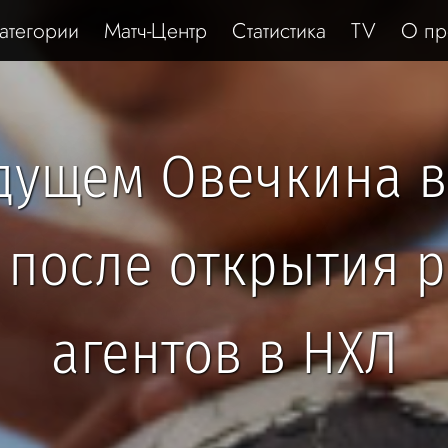
атегории
Матч-Центр
Статистика
TV
О пр
удущем Овечкина 
о после открытия 
агентов в НХЛ