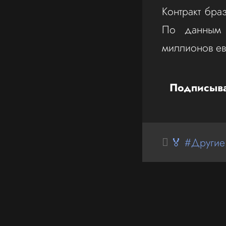
Контракт бра
По данным T
миллионов ев
Подписыва
🏅 #Другие