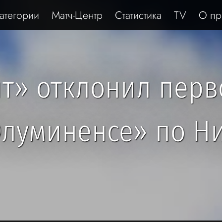
атегории
Матч-Центр
Статистика
TV
О пр
ит» отклонил пер
луминенсе» по Н