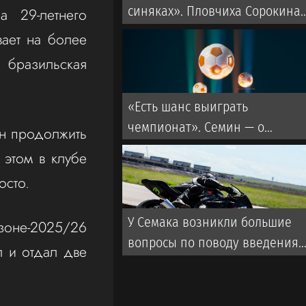
синяках». Пловчиха Сорокина
а 29-летнего
— о драках в воде
вает на более
 бразильская
«Есть шанс выиграть
чемпионат». Семин — о
ен продолжить
переходе Даку в «Спартак»
этом в клубе
осто.
У Семака возникли большие
зоне-2025/26
вопросы по поводу введения
л и отдал две
FAN ID