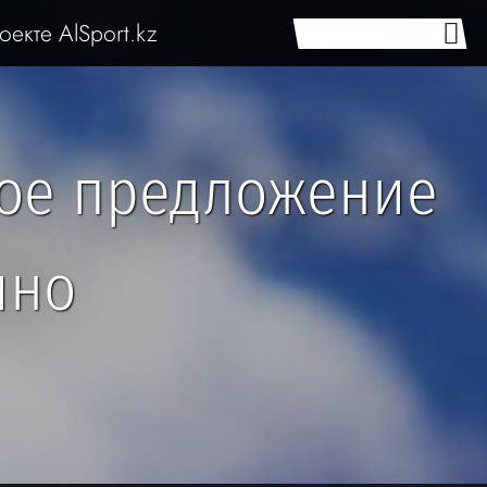
оекте AlSport.kz
вое предложение
ино