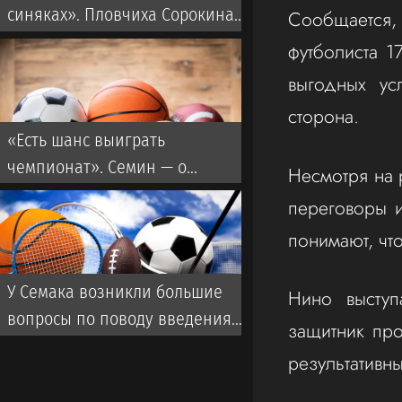
синяках». Пловчиха Сорокина
Сообщается,
— о драках в воде
футболиста 1
выгодных ус
сторона.
«Есть шанс выиграть
чемпионат». Семин — о
Несмотря на 
переходе Даку в «Спартак»
переговоры 
понимают, чт
У Семака возникли большие
Нино выступ
вопросы по поводу введения
защитник про
FAN ID
результативн