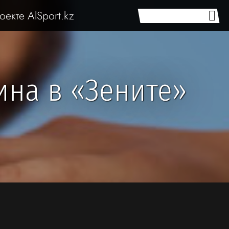
оекте AlSport.kz
ина в «Зените»