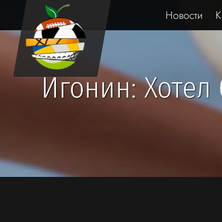
Новости
К
Игонин: Хотел