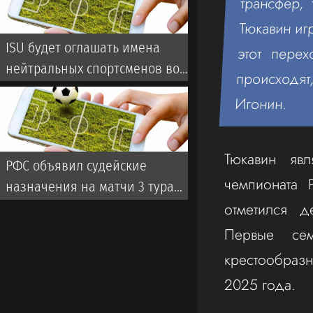
трансфер,
Тюкавин иг
ISU будет оглашать имена
этот пере
нейтральных спортсменов во
происходят
время турниров
Игонин.
Тюкавин яв
РФС объявил судейские
чемпионата 
назначения на матчи 3 тура
отметился д
чемпионата России
Первые сем
крестообразн
2025 года.