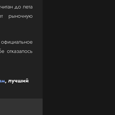
читан до лета
ает рыночную
официальное
бе отказалось
ам
, лучший