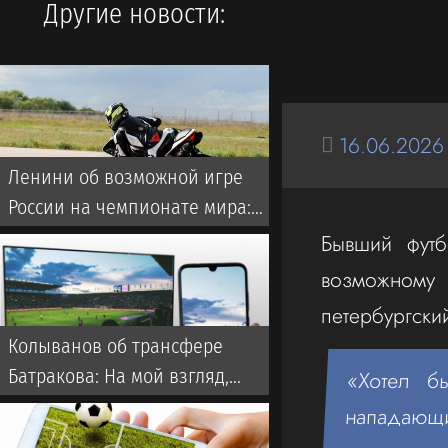
Другие новости:
16.06.2026
Ленини об возможной игре
России на чемпионате мира:
Они однозначно прошли бы
Бывший футб
далеко
возможному 
петербургский
Колыванов об трансфере
Батракова: На мой взгляд,
«Хотел б
Батраков заслужил лучшего,
нападающи
чем чемпионат Турции