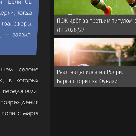
ии. Если бы
ерки, тогда
ПСЖ идёт за третьим титулом 
 трансферы
ЛЧ 2026/27
», – заявил
дшем сезоне
Реал нацелился на Родри.
х, в которых
Барса спорит за Оунахи
 передачами.
повреждения
 поле с марта