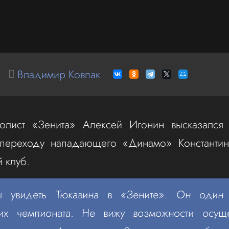
Владимир Ковпак
олист «Зенита» Алексей Игонин высказался
переходу нападающего «Динамо» Константин
 клуб.
ы увидеть Тюкавина в «Зените». Он один
х чемпионата. Не вижу возможности осущес