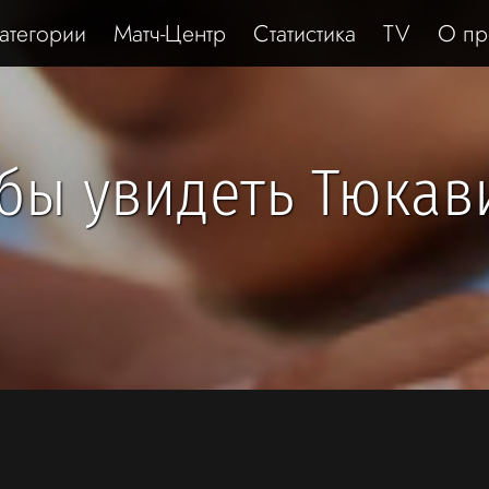
атегории
Матч-Центр
Статистика
TV
О пр
 бы увидеть Тюкав