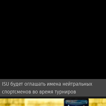
ISU будет оглашать имена нейтральных
спортсменов во время турниров