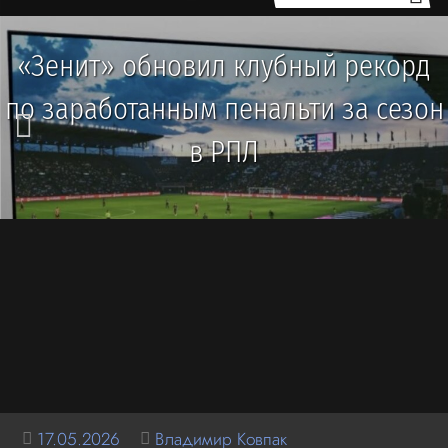
«Зенит» обновил клубный рекорд
по заработанным пенальти за сезон
в РПЛ
17.05.2026
Владимир Ковпак