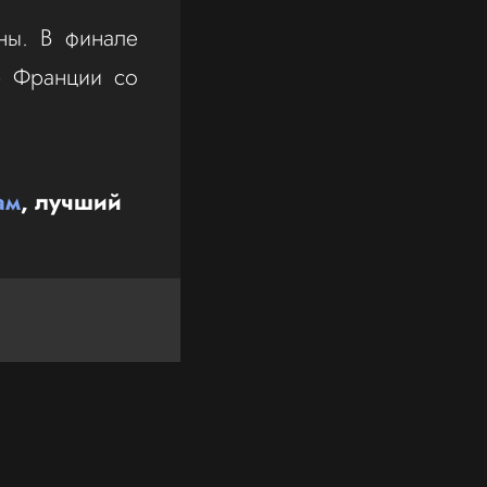
ны. В финале
ю Франции со
ам
, лучший