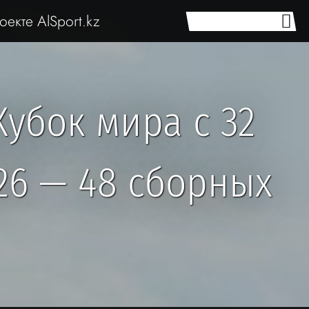
оекте AlSport.kz
Кубок мира с 32
26 — 48 сборных