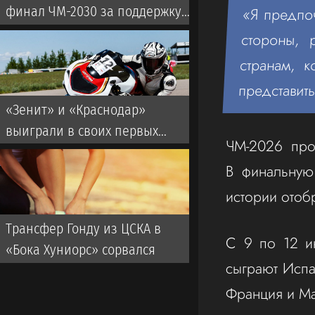
финал ЧМ-2030 за поддержку
«Я предпо
его кандидатуры
стороны,
странам, 
представит
«Зенит» и «Краснодар»
выиграли в своих первых
ЧМ‑2026 про
матчах Кубка России
В финальную
истории отоб
Трансфер Гонду из ЦСКА в
С 9 по 12 и
«Бока Хуниорс» сорвался
сыграют Испа
Франция и Ма