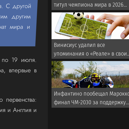
титул чемпиона мира в 2026
а. С другой
году: где, когда и что за
гим другим
боксер?
нат мира и
Винисиус удалил все
упоминания о «Реале» в свои
 по 19 июля.
соцсетях
а, впервые в
Инфантино пообещал Марокк
 первенства:
финал ЧМ-2030 за поддержку
ия и Англия и
его кандидатуры