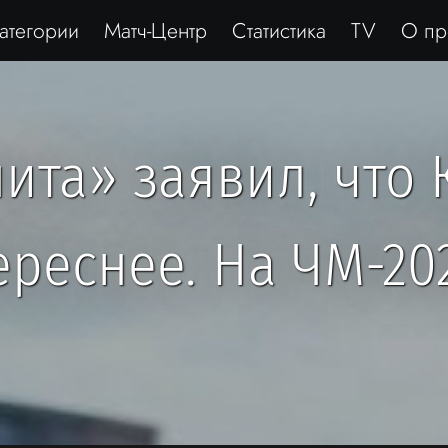
атегории
Матч-Центр
Статистика
TV
О пр
та» заявил, что 
реснее. На ЧМ-20