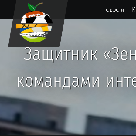
Новости
К
Защитник «Зени
командами инте