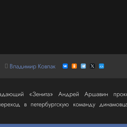
Владимир Ковпак
адающий «Зенита» Андрей Аршавин проко
ереход в петербургскую команду динамовца