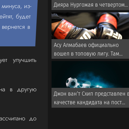
Дияра Нургожая в четвертом
 минуса, из-
бою UFC
йтят, будет
 вернется в
Асу Алмабаев официально
вошел в топовую лигу. Там
ует улучшить
выступают Царукян и Белал
ина в другую
Джон ван’т Схип представлен 
качестве кандидата на пост
главного тренера сборной
ассчитано до
Казахстана. Его должен
утвердить Исполком КФФ