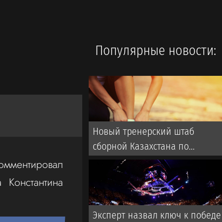
Популярные новости:
Новый тренерский штаб
сборной Казахстана по
футболу: кто будет помогать
мментировал
голландцу ван’т Схипу
 Константина
Эксперт назвал ключ к победе