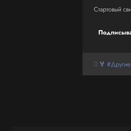
Стартовый св
Подписыва
🏅 #Другие