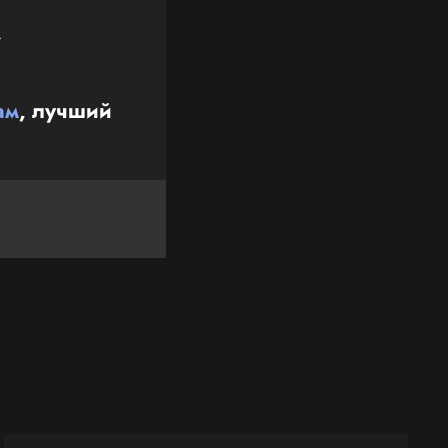
ни.
ам
, лучший