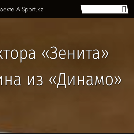
оекте AlSport.kz
ктора «Зенита»
ина из «Динамо»