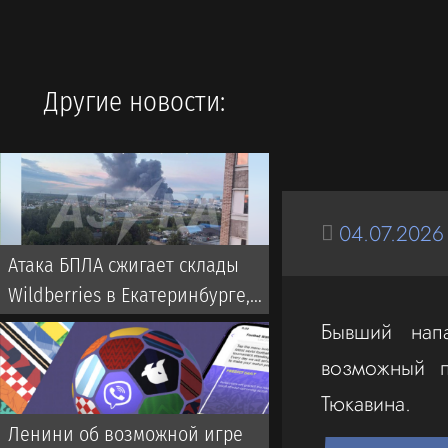
Другие новости:
04.07.2026
Атака БПЛА сжигает склады
Wildberries в Екатеринбурге,
дроны бьют по Свердловской
Бывший нап
области и Екатеринбургу 7
возможный п
августа 2026
Тюкавина.
Ленини об возможной игре