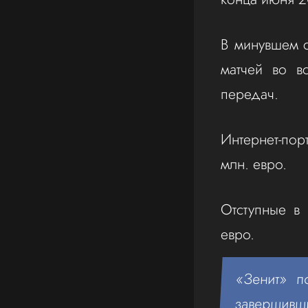
В минувшем 
матчей во в
передач.
Интернет-порт
млн. евро.
Отступные в
евро.
«Зенит» п
завершивши