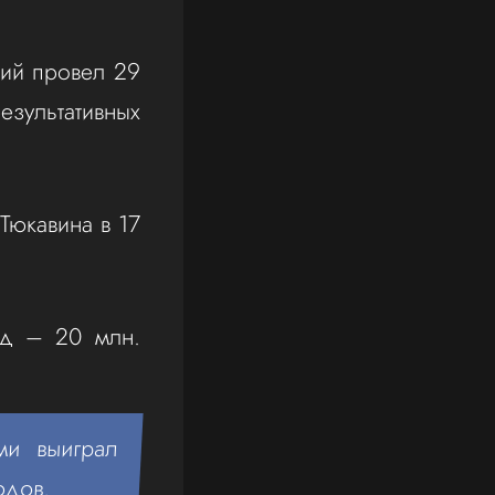
ий провел 29
зультативных
 Тюкавина в 17
нд – 20 млн.
ми выиграл
одов.