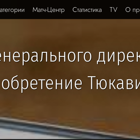
атегории
Матч-Центр
Статистика
TV
О пр
енерального дире
иобретение Тюкав