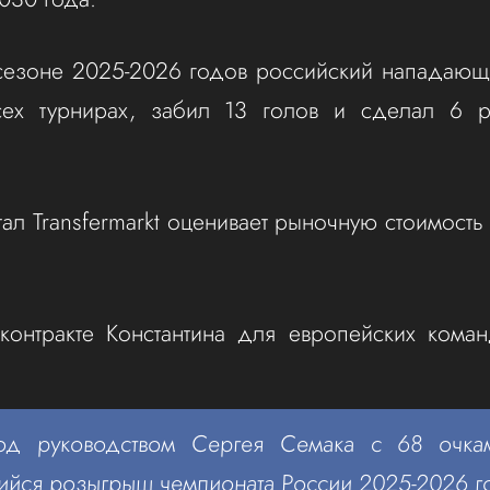
сезоне 2025-2026 годов российский нападающ
сех турнирах, забил 13 голов и сделал 6 ре
ал Transfermarkt оценивает рыночную стоимость
 контракте Константина для европейских кома
од руководством Сергея Семака с 68 очка
йся розыгрыш чемпионата России 2025-2026 г