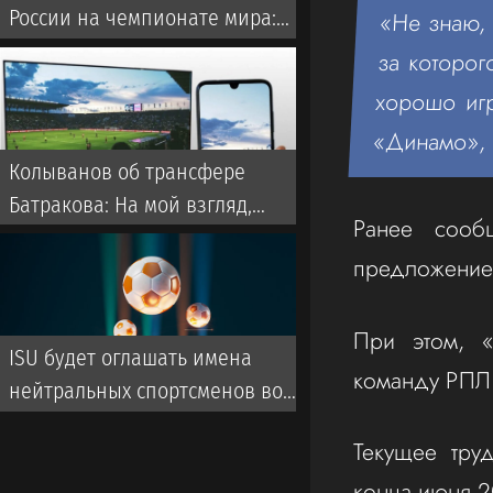
России на чемпионате мира:
«Не знаю, 
Они однозначно прошли бы
за которог
далеко
хорошо игр
«Динамо», 
Колыванов об трансфере
Батракова: На мой взгляд,
Ранее сообщ
Батраков заслужил лучшего,
предложение 
чем чемпионат Турции
При этом, «
ISU будет оглашать имена
команду РПЛ
нейтральных спортсменов во
время турниров
Текущее тру
конца июня 2