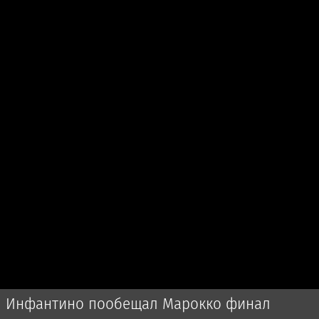
Инфантино пообещал Марокко финал