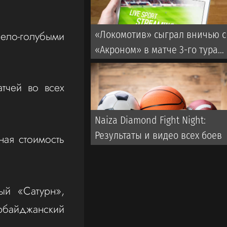
чемпионов
ло-голубыми
«Локомотив» сыграл вничью с
«Акроном» в матче 3-го тура
РПЛ
тчей во всех
Naiza Diamond Fight Night:
Результаты и видео всех боев
ная стоимость
ый «Сатурн»,
ербайджанский