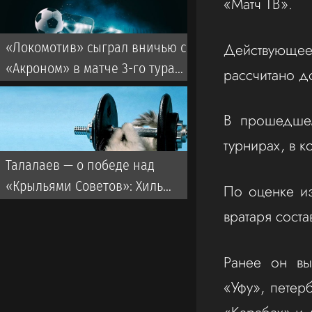
«Матч ТВ».
чемпионов
Действующе
«Локомотив» сыграл вничью с
«Акроном» в матче 3-го тура
рассчитано д
РПЛ
В прошедшем
турнирах, в к
Талалаев — о победе над
«Крыльями Советов»: Хиль
По оценке из
возвращается, мы его зовем
вратаря соста
кормильцем
Ранее он вы
«Уфу», петер