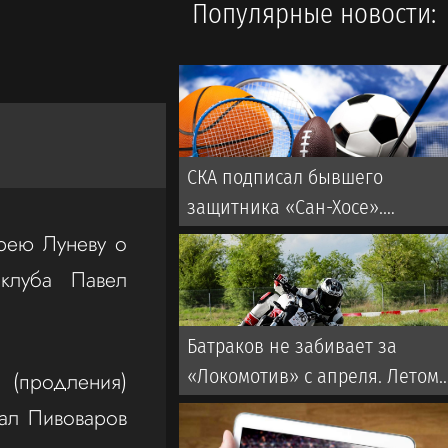
Популярные новости:
СКА подписал бывшего
защитника «Сан-Хосе».
Контракт рассчитан на два
рею Луневу о
года
 клуба Павел
Батраков не забивает за
«Локомотив» с апреля. Летом
продления)
от покупки россиянина
ал Пивоваров
отказался победитель Лиги