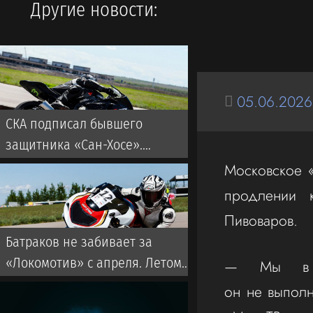
Другие новости:
05.06.2026
СКА подписал бывшего
защитника «Сан-Хосе».
Контракт рассчитан на два
Московское 
года
продлении к
Пивоваров.
Батраков не забивает за
«Локомотив» с апреля. Летом
— Мы в пе
от покупки россиянина
он не выпол
отказался победитель Лиги