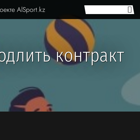
оекте AlSport.kz
одлить контракт