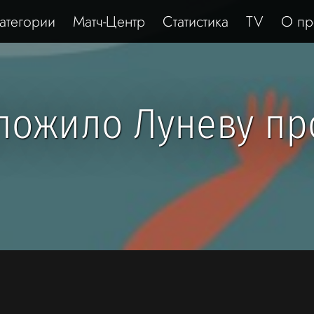
атегории
Матч-Центр
Статистика
TV
О пр
ожило Луневу пр