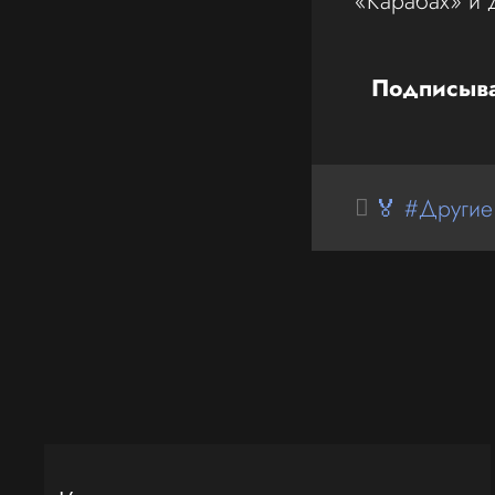
«Карабах» и 
Подписыва
🏅 #Другие