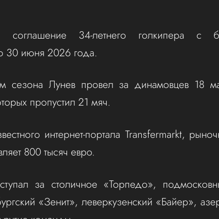
е соглашение 34-летнего голкипера с бе
о 30 июня 2026 года.
 сезона Лунев провел за динамовцев 18 ма
оторых пропустил 21 мяч.
вестного интернет-портала Transfermarkt, рыноч
вляет 800 тысяч евро.
ступал за столичное «Торпедо», подмосковн
бургский «Зенит», леверкузенский «Байер», аз