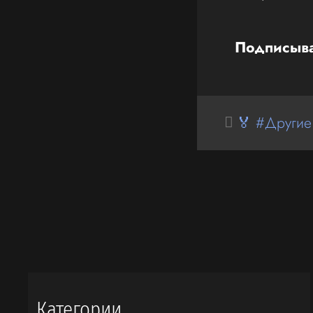
Подписыва
🏅 #Другие
Категории