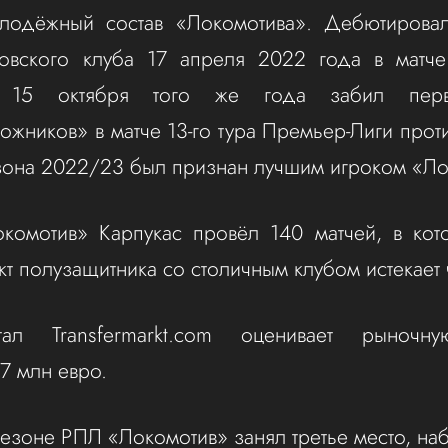
олодёжный состав «Локомотива». Дебютирова
ковского клуба 17 апреля 2022 года в матч
 15 октября того же года забил пер
жников» в матче 13-го тура Премьер-Лиги прот
зона 2022/23 был признан лучшим игроком «Ло
окомотив» Карпукас провёл 140 матчей, в кот
кт полузащитника со столичным клубом истекает 
ртал Transfermarkt.com оценивает рыночн
7 млн евро.
езоне РПЛ «Локомотив» занял третье место, наб