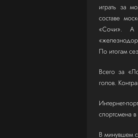
играть за м
составе мос
«Сочи». А
«железнодоро
По итогам се
Всего за «Л
голов. Контра
Интернет-по
спортсмена в 
В минувшем с