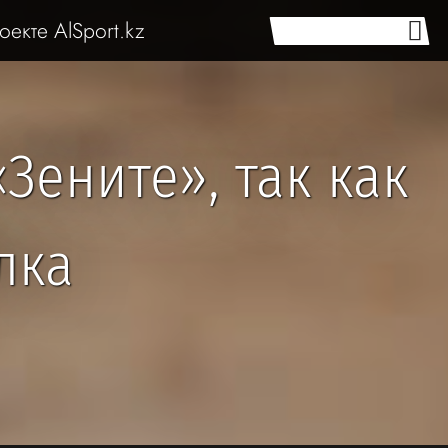
оекте AlSport.kz
«Зените», так как
лка