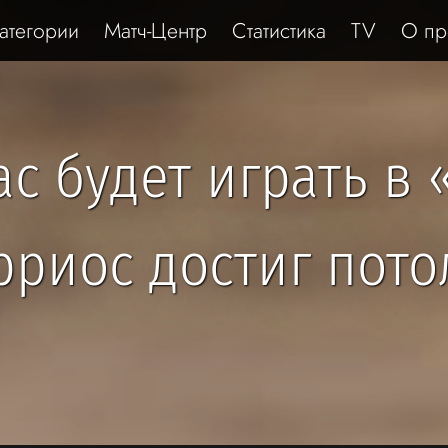
атегории
Матч-Центр
Статистика
TV
О пр
с будет играть в 
рриос достиг пото