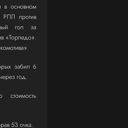
л в основном
е РПЛ против
вый гол за
ив «Торпедо».
комотива».
орых забил 6
через год.
ую стоимость
рав 53 очка.