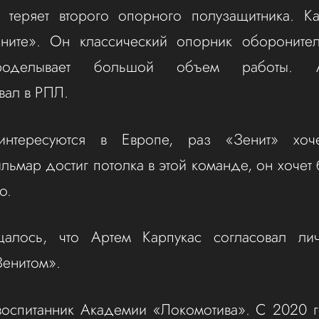
" теряет второго опорного полузащитника. Ка
ените». Он классический опорник оборонител
роделывает большой объем работы. 
вал в РПЛ.
интересуются в Европе, раз «Зенит» хоче
ильмар достиг потолка в этой команде, он хочет
о.
алось, что Артем Карпукас согласовал ли
Зенитом».
воспитанник Академии «Локомотива». С 2020 г