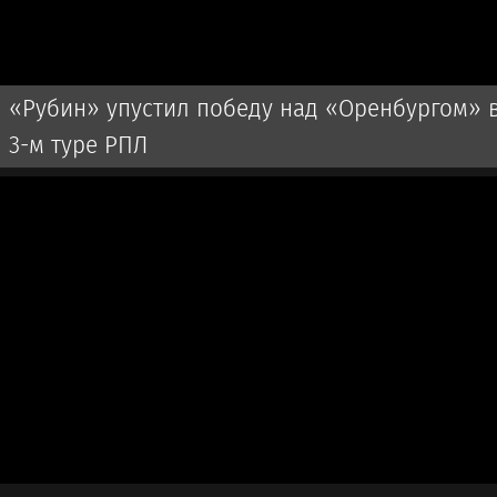
«Рубин» упустил победу над «Оренбургом» 
3-м туре РПЛ