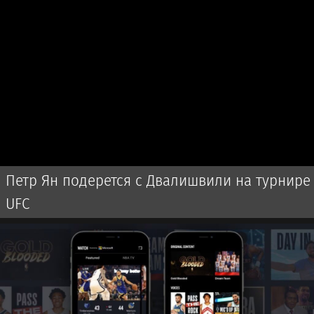
Петр Ян подерется с Двалишвили на турнире
UFC