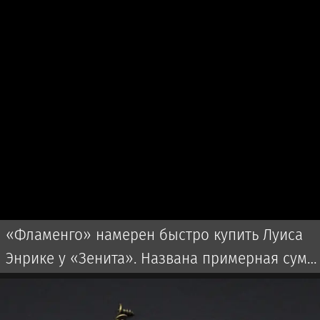
«Фламенго» намерен быстро купить Луиса
Энрике у «Зенита». Названа примерная сумм
сделки