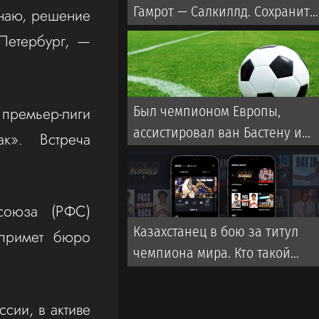
Гамрот — Салкиллд. Сохранит
знаю, решение
ли казахстанец Дияр Нургожа
‑Петербург, —
место в UFC?
премьер-лиги
Был чемпионом Европы,
ассистировал ван Бастену и
к». Встреча
провалился с Арменией. Кто
стал новым тренером сборной
Казахстана
 союза (РФС)
Казахстанец в бою за титул
 примет бюро
чемпиона мира. Кто такой
Мейирим Нурсултанов:
биография, бои
сии, в активе