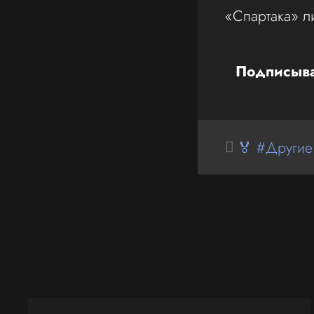
«Спартака» л
Подписыва
🏅 #Другие