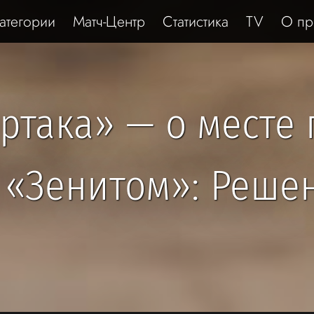
атегории
Матч-Центр
Статистика
TV
О пр
ртака» — о месте
с «Зенитом»: Реше