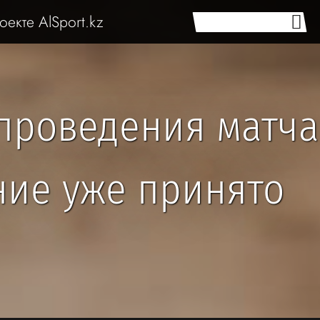
оекте AlSport.kz
 проведения матча
ние уже принято