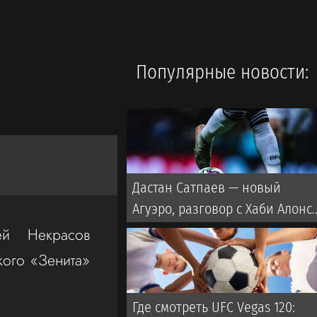
Популярные новости:
Дастан Сатпаев — новый
Агуэро, разговор с Хаби Алонсо
лучший друг в Челси
ей Некрасов
кого «Зенита»
Где смотреть UFC Vegas 120: