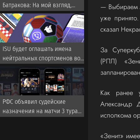
Батракова: На мой взгляд,
— Выбираем м
Батраков заслужил лучшего,
уже принято.
чем чемпионат Турции
сказал Некра
За Суперкуб
ISU будет оглашать имена
нейтральных спортсменов во
(РПЛ) «Зен
время турниров
запланирован
Как ранее у
РФС объявил судейские
Александр Д
назначения на матчи 3 тура
исполкома ор
чемпионата России
«Зенит» имее