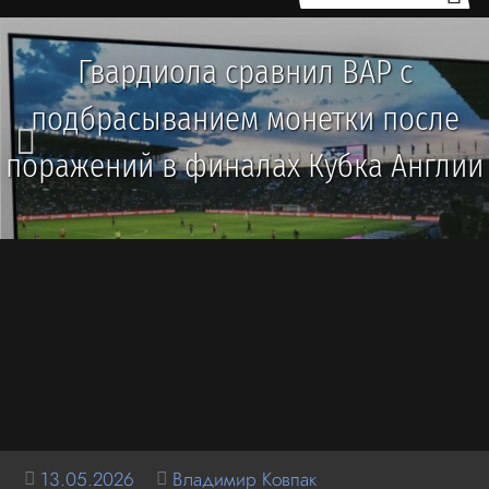
Гвардиола сравнил ВАР с
подбрасыванием монетки после
поражений в финалах Кубка Англии
13.05.2026
Владимир Ковпак