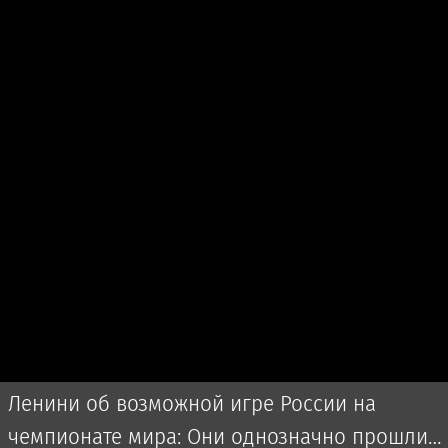
Ленини об возможной игре России на
чемпионате мира: Они однозначно прошли