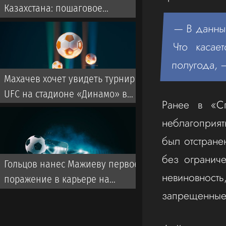
Казахстана: пошаговое
руководство от visas.kz
— В данный
Что касае
полугода, 
Махачев хочет увидеть турнир
UFC на стадионе «Динамо» в
Ранее в «Сп
Махачкале
неблагоприят
был отстране
без огранич
Гольцов нанес Мажиеву первое
невиновност
поражение в карьере на
запрещенные
турнире PFL