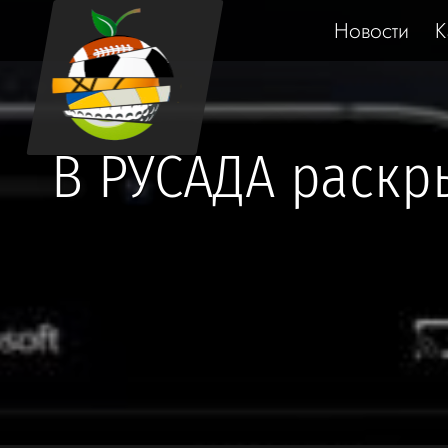
Новости
К
В РУСАДА раскр