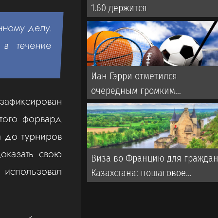
1.60 держится
нному делу.
 в течение
Иан Гэрри отметился
очередным громким
зафиксирован
заявлением перед боем с
этого форвард
Махачевым
а до турниров
оказать свою
Виза во Францию для гражда
 использовал
Казахстана: пошаговое
руководство от visas.kz