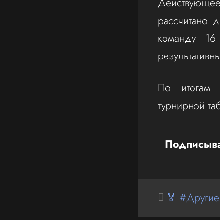
Действующее
рассчитано 
команду 16 
результативн
По итогам 
турнирной та
Подписыва
🏅 #Другие