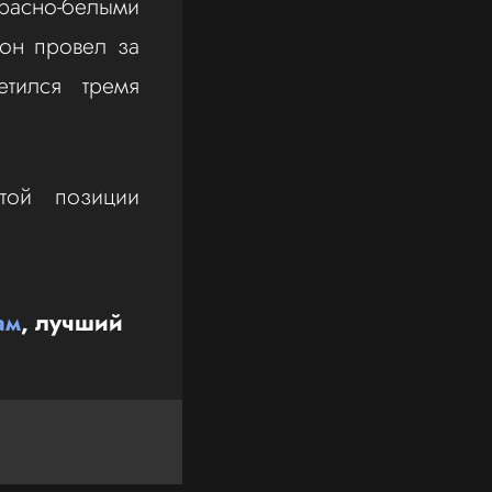
расно-белыми
он провел за
етился тремя
той позиции
ам
, лучший