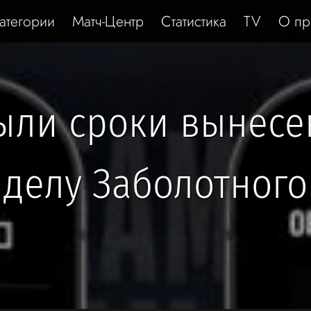
атегории
Матч-Центр
Статистика
TV
О пр
ыли сроки вынес
делу Заболотного