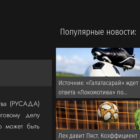
Популярные новости:
Источник: «Галатасарай» ждет
ответа «Локомотива» по
Батракову до вечера субботы
ства (РУСАДА)
говому делу
о может быть
Лех давит Пяст. Коэффициент