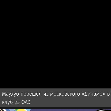
Маухуб перешел из московского «Динамо» в
клуб из ОАЭ