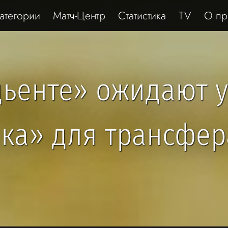
атегории
Матч-Центр
Статистика
TV
О пр
ьенте» ожидают у
ка» для трансфер