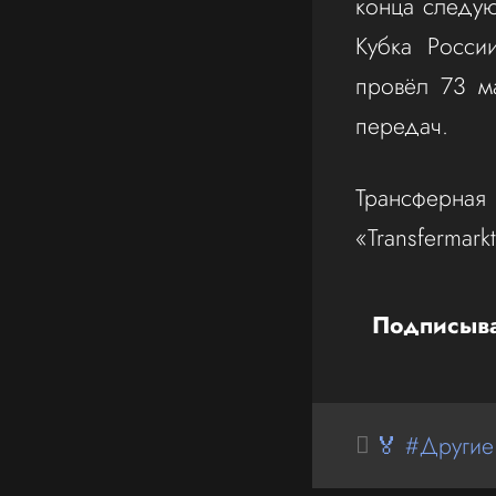
конца следую
Кубка Росси
провёл 73 ма
передач.
Трансферная 
«Transfermarkt
Подписыва
🏅 #Другие