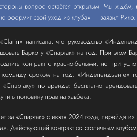
тороны вопрос остаётся открытым. Мы ждём, 
но оформит свой уход из клуба» — заявил Рико.
 «Clarin» написала, что руководство «Индепен
довать Барко у «Спартак» на год. При этом Ба
родлить контракт с красно-белыми, но при усл
ю команду сроком на год. «Индепендьенте» го
 «Спартаку» по аренде: бесплатно арендовать
упить половину прав на хавбека.
ает за «Спартак» с июля 2024 года, перейдя из 
а». Действующий контракт со столичным клубом