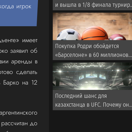
и вышла в 1/8 финала турнир
когда игрок
WTA 1000 в Торонто
дьенте» имеет
Покупка Родри обойдется
рко заявил об
«Барселоне» в 60 миллионов.
овии аренды в
Ход «Реала»
тово сделать
 Барко на 12
Последний шанс для
казахстанца в UFC. Почему он
аргентинского
выиграет и что ждать от боя?
 рассчитан до