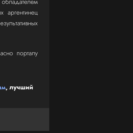
л обладателем
х аргентинец
езультативных
ласно порталу
ам
, лучший