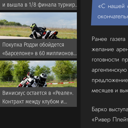
и вышла в 1/8 финала турнира
«С нашей с
WTA 1000 в Торонто
окончатель
Ранее газета
Покупка Родри обойдется
желание арен
«Барселоне» в 60 миллионов.
готовности п
Ход «Реала»
аргентинску
предложение
месяцев и вык
Винисиус остается в «Реале».
Контракт между клубом и
Барко выступ
игроком подписан
«Ривер Плейт