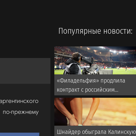
Популярные новости:
«Филадельфия» продлила
контракт с российским
форвардом Гребенкиным
гентинского
 по-прежнему
Шнайдер обыграла Калинску