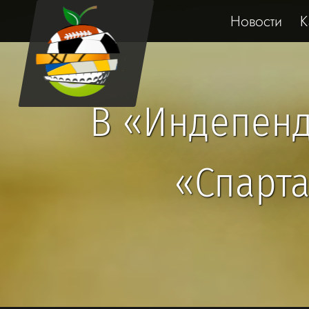
Новости
К
В «Индепенд
«Спарта