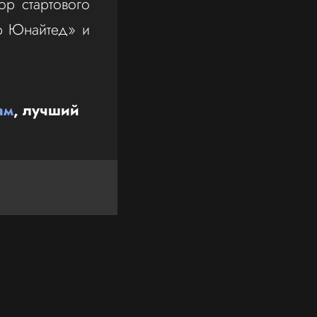
ор стартового
ер Юнайтед» и
ам
, лучший