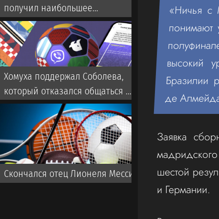
получил наибольшее
«Ничья с 
количество угроз
понимают 
полуфинал
высокий у
Хомуха поддержал Соболева,
Бразилии р
который отказался общаться с
де Алмейд
прессой
Заявка сбор
мадридского 
шестой резул
Скончался отец Лионеля Месси
и Германии.