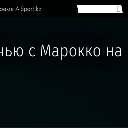
оекте AlSport.kz
чью с Марокко на