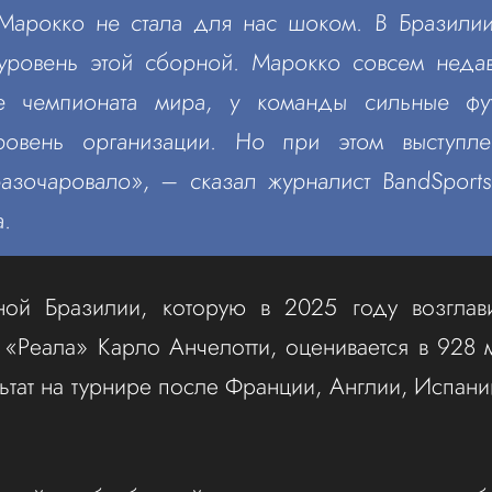
Марокко не стала для нас шоком. В Бразили
уровень этой сборной. Марокко совсем неда
е чемпионата мира, у команды сильные фу
ровень организации. Но при этом выступл
азочаровало», – сказал журналист BandSport
а.
ной Бразилии, которую в 2025 году возглави
«Реала» Карло Анчелотти, оценивается в 928 
ьтат на турнире после Франции, Англии, Испани