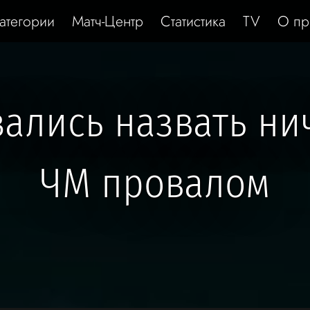
атегории
Матч-Центр
Статистика
TV
О пр
зались назвать ни
ЧМ провалом