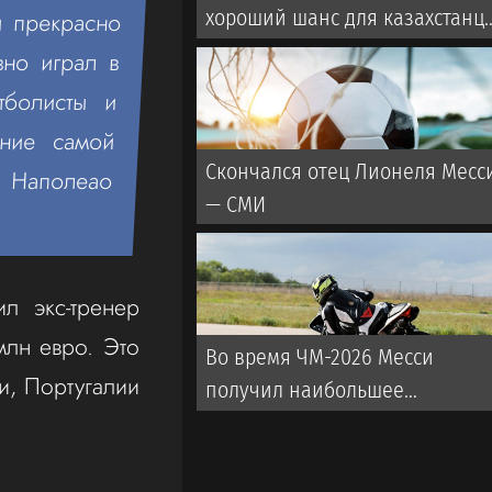
хороший шанс для казахстанц
и прекрасно
поправить рекорд в UFC
вно играл в
тболисты и
ение самой
Скончался отец Лионеля Месс
s Наполеао
— СМИ
л экс-тренер
млн евро. Это
Во время ЧМ-2026 Месси
и, Португалии
получил наибольшее
количество угроз