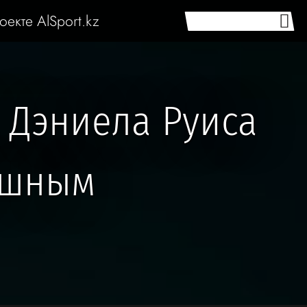
оекте AlSport.kz
 Дэниела Руиса
ешным