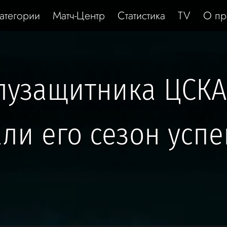
атегории
Матч-Центр
Статистика
TV
О пр
олузащитника ЦСКА
али его сезон усп