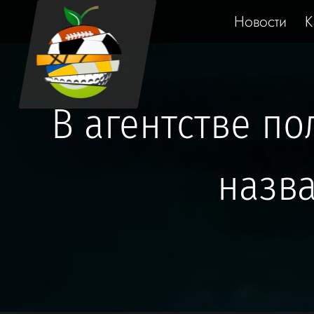
Новости
К
В агентстве п
назв