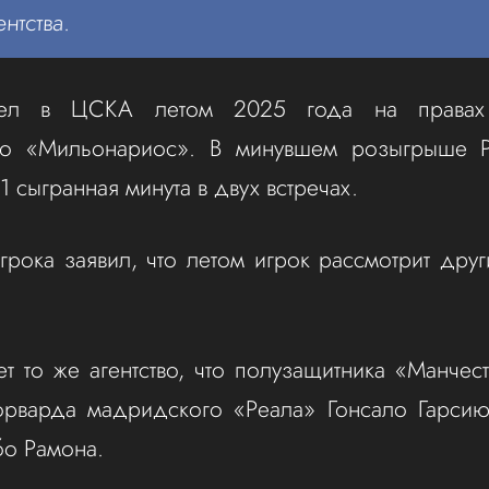
ентства.
шел в ЦСКА летом 2025 года на правах
го «Мильонариос». В минувшем розыгрыше 
 сыгранная минута в двух встречах.
игрока заявил, что летом игрок рассмотрит друг
ет то же агентство, что полузащитника «Манче
орварда мадридского «Реала» Гонсало Гарсию
бо Рамона.