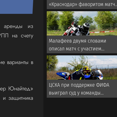
«Краснодар» фаворитом матч
со «Спартаком» в РПЛ
 аренды из
РПЛ на счету
Малафеев двумя словами
описал матч с участием
ветеранов «Зенита». Во время
ие варианты в
игры использовалась
пиротехника
ЦСКА при поддержке ФИФА
стер Юнайтед»
выиграл суд у команды
 и защитника
турецкой Суперлиги