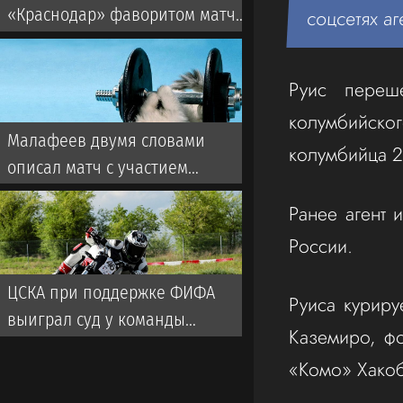
«Краснодар» фаворитом матча
соцсетях аг
со «Спартаком» в РПЛ
Руис пере
колумбийско
Малафеев двумя словами
колумбийца 21
описал матч с участием
ветеранов «Зенита». Во время
Ранее агент 
игры использовалась
России.
пиротехника
ЦСКА при поддержке ФИФА
Руиса куриру
выиграл суд у команды
Каземиро, ф
турецкой Суперлиги
«Комо» Хако