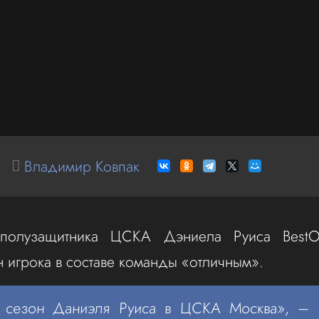
Владимир Ковпак
 полузащитника ЦСКА Дэниела Руиса BestO
н игрока в составе команды «отличным».
 сезон Даниэля Руиса в ЦСКА Москва», – 