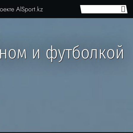
оекте AlSport.kz
ном и футболкой