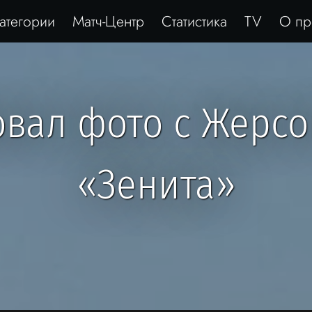
атегории
Матч-Центр
Статистика
TV
О пр
вал фото с Жерсо
«Зенита»