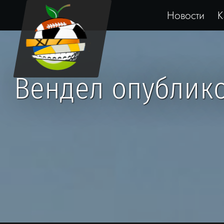
Новости
К
Вендел опублико