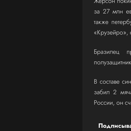
Жерсон покин
за 27 млн ев
также петерб
«Крузейро», 
Бразилец п
полузащитник
В составе си
забил 2 мяч
России, он с
Подписыва