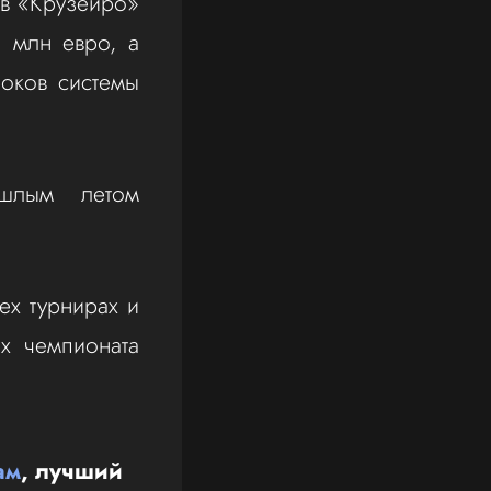
 в «Крузейро»
3 млн евро, а
роков системы
ошлым летом
ех турнирах и
х чемпионата
ам
, лучший