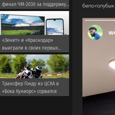
финал ЧМ-2030 за поддержку
бело-голубых
его кандидатуры
«Зенит» и «Краснодар»
выиграли в своих первых
матчах Кубка России
Трансфер Гонду из ЦСКА в
«Бока Хуниорс» сорвался