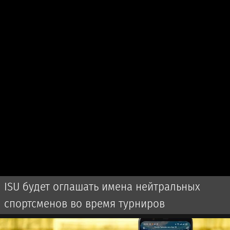
ISU будет оглашать имена нейтральных
спортсменов во время турниров