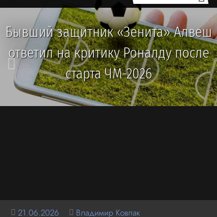
Бывший защитник «Зенита» Алвеш
ответил на критику Роналду после
старта ЧМ-2026
21.06.2026
Владимир Ковпак