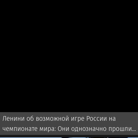
Ленини об возможной игре России на
чемпионате мира: Они однозначно прошли