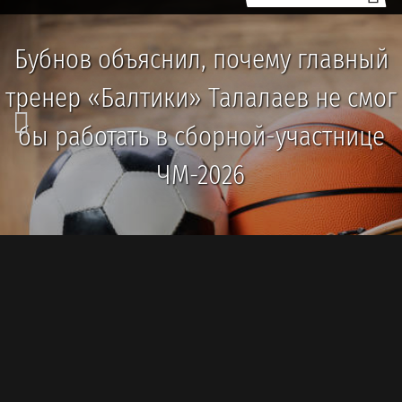
Бубнов объяснил, почему главный
тренер «Балтики» Талалаев не смог
бы работать в сборной-участнице
ЧМ-2026