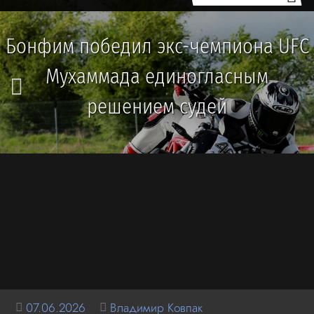
Бонфим победил экс-чемпиона UFC
Мухаммада единогласным
решением судей
07.06.2026
Владимир Ковпак