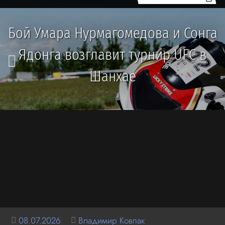
Бой Умара Нурмагомедова и Сонга
Ядонга возглавит турнир UFC в
Шанхае
08.07.2026
Владимир Ковпак