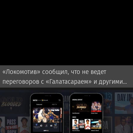
«Локомотив» сообщил, что не ведет
переговоров с «Галатасараем» и другими
клубами по трансферу Батракова