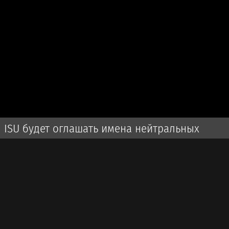
ISU будет оглашать имена нейтральных
спортсменов во время турниров