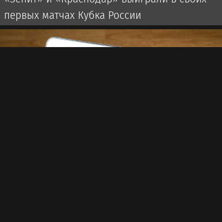
первых матчах Кубка России