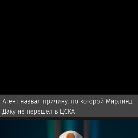
Агент назвал причину, по которой Мирлинд
Даку не перешел в ЦСКА