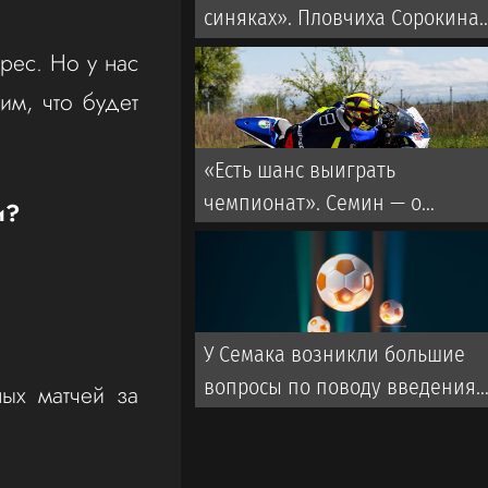
синяках». Пловчиха Сорокина
— о драках в воде
ерес. Но у нас
им, что будет
«Есть шанс выиграть
чемпионат». Семин — о
и?
переходе Даку в «Спартак»
У Семака возникли большие
вопросы по поводу введения
ых матчей за
FAN ID