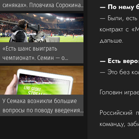
синяках». Пловчиха Сорокина
— По нему б
— о драках в воде
— Были, есть 
контракт с «
дальше.
«Есть шанс выиграть
чемпионат». Семин — о
— Есть веро
переходе Даку в «Спартак»
— Это без ко
Головин игра
У Семака возникли большие
вопросы по поводу введения
Российский 
FAN ID
команду, заб