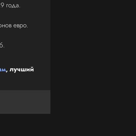
9 года.
онов евро.
б.
ам
, лучший