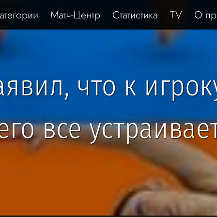
атегории
Матч-Центр
Статистика
TV
О пр
явил, что к игрок
его все устраивае