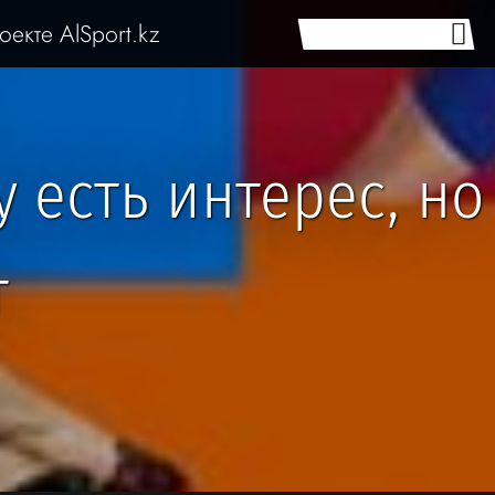
оекте AlSport.kz
у есть интерес, но
т