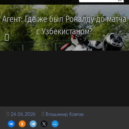
Агент: Где же был Роналду до матча
с Узбекистаном?
24.06.2026
Владимир Ковпак