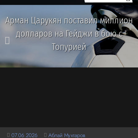
Арман Царукян поставил миллион
долларов на Гейджи в бою с
Топурией
07.06.2026
Аблай Мухтаров